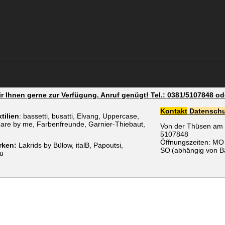
ir Ihnen gerne zur Verfügung. Anruf genügt! Tel.: 0381/5107848
Kontakt
Datenschu
tilien
: bassetti, busatti, Elvang, Uppercase,
are by me, Farbenfreunde, Garnier-Thiebaut,
Von der Thüsen am 
5107848
Öffnungszeiten: MO 
rken:
Lakrids by Bülow, italB, Papoutsi,
SO
(abhängig von B
lu