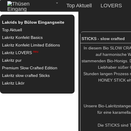
Top Aktuell
LOVERS
Lakrids by Bülow Eingangseite
Top Aktuell
Lakritz Konfekt Basics
STICKS - slow crafted
Lakritz Konfekt Limited Editions
In diesem Bio SLOW CRAF
neu
Lakritz LOVERS
auf harmonische W
Lakritz pur
stammenden Bio-Honigs. Di
Liebhaber süßer
Premium Slow Crafted Edition
Stunden langen Prozess m
Lakritz slow crafted Sticks
HONEY STICK ehrt
Lakritz Likör
Unsere Bio-Lakritzstang
für eine karamell
Die STICKS sind 