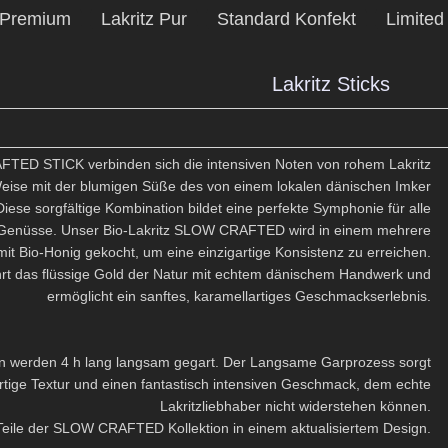
Premium
Lakritz Pur
Standard Konfekt
Limited
Lakritz Sticks
TED STICK verbinden sich die intensiven Noten von rohem Lakritz
eise mit der blumigen Süße des von einem lokalen dänischen Imker
ese sorgfältige Kombination bildet eine perfekte Symphonie für alle
 Genüsse. Unser Bio-Lakritz SLOW CRAFTED wird in einem mehrere
it Bio-Honig gekocht, um eine einzigartige Konsistenz zu erreichen.
 das flüssige Gold der Natur mit echtem dänischem Handwerk und
ermöglicht ein sanftes, karamellartiges Geschmackserlebnis.
en werden 4 h lang langsam gegart. Der Langsame Garprozess sorgt
artige Textur und einen fantastisch intensiven Geschmack, dem echte
Lakritzliebhaber nicht widerstehen können.
Teile der SLOW CRAFTED Kollektion in einem aktualisiertem Design.