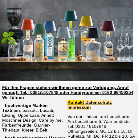
Für Ihre Fragen stehen wir Ihnen gerne zur Verfügung. Anruf
genügt! Tel.: 0381/5107848 oder Handynummer 0160-96450254
Wir führen
Kontakt
Datenschutz
- hochwertige Marken-
Impressum
Textilien
: bassetti, busatti,
Elvang, Uppercase, Annett
Von der Thüsen am Leuchtturm,
Moschner Design, Care by me,
Am Leuchtturm 6, Warnemünde -
Farbenfreunde, Garnier-
Tel: 0381 / 5107848
Thiebaut, Kneer, B.Belt
Öffnungszeiten: MO 12 bis 18, DI=
Ruhetag, MI, Do, FR 12 bis 18, SA